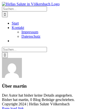
Zum
Facebook
Instagram
Inhalt
Suche
springen
nach:
Start
Kontakt
Impressum
Datenschutz
Suche
nach:
Über
martin
Der Autor hat bisher keine Details angegeben.
Bisher hat martin, 0 Blog Beiträge geschrieben.
Copyright 2024 | Hellas Salute Völkersbach
Facebook
Instagram
Page load link